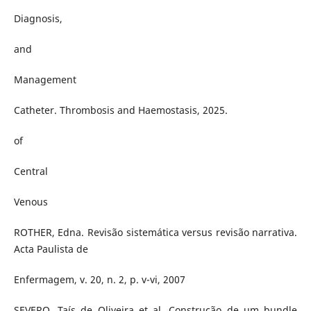
Diagnosis,
and
Management
Catheter. Thrombosis and Haemostasis, 2025.
of
Central
Venous
ROTHER, Edna. Revisão sistemática versus revisão narrativa.
Acta Paulista de
Enfermagem, v. 20, n. 2, p. v-vi, 2007
SEVERO, Taís de Oliveira et al. Construção de um bundle