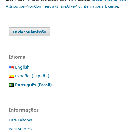
Attribution-NonCommercial-ShareAlike 4.0 International License
.
Enviar Submissão
Idioma
English
Español (España)
Português (Brasil)
Informações
Para Leitores
Para Autores