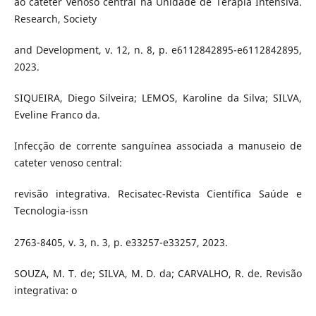
ao cateter venoso central na Unidade de Terapia Intensiva.
Research, Society
and Development, v. 12, n. 8, p. e6112842895-e6112842895,
2023.
SIQUEIRA, Diego Silveira; LEMOS, Karoline da Silva; SILVA,
Eveline Franco da.
Infecção de corrente sanguínea associada a manuseio de
cateter venoso central:
revisão integrativa. Recisatec-Revista Científica Saúde e
Tecnologia-issn
2763-8405, v. 3, n. 3, p. e33257-e33257, 2023.
SOUZA, M. T. de; SILVA, M. D. da; CARVALHO, R. de. Revisão
integrativa: o