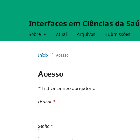
Interfaces em Ciências da Sa
Sobre
Atual
Arquivos
Submissões
Início
/
Acesso
Acesso
* Indica campo obrigatório
Usuário
*
Senha
*